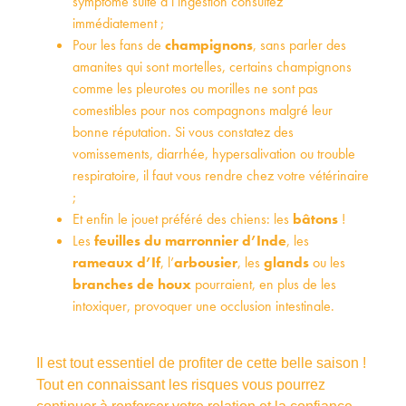
symptôme suite à l’ingestion consultez
immédiatement ;
Pour les fans de
champignons
, sans parler des
amanites qui sont mortelles, certains champignons
comme les pleurotes ou morilles ne sont pas
comestibles pour nos compagnons malgré leur
bonne réputation. Si vous constatez des
vomissements, diarrhée, hypersalivation ou trouble
respiratoire, il faut vous rendre chez votre vétérinaire
;
Et enfin le jouet préféré des chiens: les
bâtons
!
Les
feuilles du marronnier d’Inde
, les
rameaux d’If
, l’
arbousier
, les
glands
ou les
branches de houx
pourraient, en plus de les
intoxiquer, provoquer une occlusion intestinale.
Il est tout essentiel de profiter de cette belle saison !
Tout en connaissant les risques vous pourrez