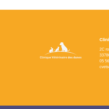
Clin
2C ro
33780
0
5 56
cvets