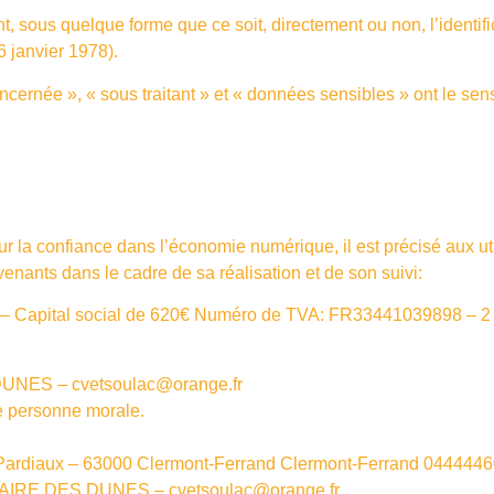
t, sous quelque forme que ce soit, directement ou non, l’identi
6 janvier 1978).
ernée », « sous traitant » et « données sensibles » ont le sen
ur la confiance dans l’économie numérique, il est précisé aux uti
rvenants dans le cadre de sa réalisation et de son suivi:
 –
Capital social de 620€ Numéro de TVA: FR33441039898 –
NES – cvetsoulac@orange.fr
e personne morale.
s Pardiaux – 63000 Clermont-Ferrand Clermont-Ferrand 044444
IRE DES DUNES – cvetsoulac@orange.fr