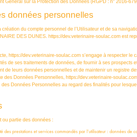
ent Général sur la Protection des Données (RGPD : n° 2016-679
es données personnelles
réation du compte personnel de l’Utilisateur et de sa navigatio
TERINAIRE DES DUNES.
https://dev.veterinaire-soulac.com
est rep
cte,
https://dev.veterinaire-soulac.com
s’engage à respecter le c
lités de ses traitements de données, de fournir à ses prospects et 
nt de leurs données personnelles et de maintenir un registre de
ite des Données Personnelles,
https://dev.veterinaire-soulac.co
ce des Données Personnelles au regard des finalités pour lesque
s
ut ou partie des données :
lité des prestations et services commandés par l’utilisateur : données de co