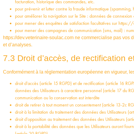
facturation, historique des commandes, etc.
pour prévenir et lutter contre la fraude informatique (spamming, h
pour améliorer la navigation sur le Site : données de connexion et
pour mener des enquêtes de satisfaction facultatives sur
https://
pour mener des campagnes de communication (sms, mail) : num
https://dev.veterinaire-soulac.com
ne commercialise pas vos do
et d’analyses.
7.3 Droit d’accès, de rectification e
Conformément à la réglementation européenne en vigueur, les
droit d’accès (article 15 RGPD) et de rectification (article 16 R
données des Utilisateurs à caractère personnel (article 17 du RGPD
communication ou la conservation est interdite
droit de retirer à tout moment un consentement (article 13-2c R
droit à la limitation du traitement des données des Utilisateurs (a
droit d’opposition au traitement des données des Utilisateurs (ar
droit à la portabilité des données que les Utilisateurs auront fou
(article 20 RGPD)