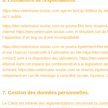
6. Limitations de responsabilité.
https://dev.veterinaire-soulac.com
agit en tant qu’éditeur du si
qu’il publie.
https://dev.veterinaire-soulac.com
ne pourra être tenu responsab
internet
https://dev.veterinaire-soulac.com
, et résultant soit d
l’apparition d’un bug ou d’une incompatibilité.
https://dev.veterinaire-soulac.com
ne pourra également être te
d’une chance) consécutifs à l’utilisation du site
https://dev.vet
contact) sont à la disposition des utilisateurs.
https://dev.veter
déposé dans cet espace qui contreviendrait à la législation ap
échéant,
https://dev.veterinaire-soulac.com
se réserve également
notamment en cas de message à caractère raciste, injurieux, di
7. Gestion des données personnelles.
Le Client est informé des réglementations concernant la comm