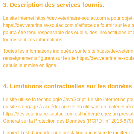
3. Description des services fournis.
Le site internet
https://dev.veterinaire-soulac.com
a pour objet 
https://dev.veterinaire-soulac.com
s’efforce de fournir sur le si
pourra être tenu responsable des oublis, des inexactitudes et de
fournissent ces informations.
Toutes les informations indiquées sur le site
https://dev.veteri
renseignements figurant sur le site
https://dev.veterinaire-sou
depuis leur mise en ligne.
4. Limitations contractuelles sur les données
Le site utilise la technologie JavaScript. Le site Internet ne po
du site s’engage à accéder au site en utilisant un matériel réc
https://dev.veterinaire-soulac.com
est hébergé chez un prestat
Général sur la Protection des Données (RGPD : n° 2016-679)
L’objectif est d’apporter une prestation qui assure le meilleur 