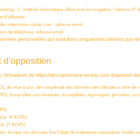
acking…) : matériel informatique utilisé pour la navigation, l’adresse IP,
 d’utilisation
dev.veterinaire-soulac.com
: adresse email
éro de téléphone, adresse email
nnées personnelles qui sont donc uniquement utilisées par néce
t d’opposition
 Utilisateurs de
https://dev.veterinaire-soulac.com
disposent des 
GPD), de mise à jour, de complétude des données des Utilisateurs droit de
), lorsqu’elles sont inexactes, incomplètes, équivoques, périmées, ou dont 
GPD)
rticle 18 RGPD)
ticle 21 RGPD)
rnies, lorsque ces données font l’objet de traitements automatisés fondés s