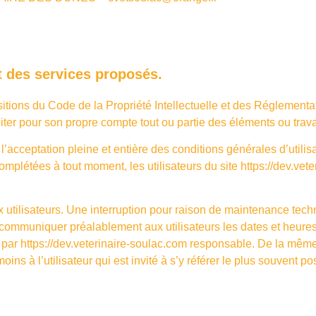
énérateur de mentions légales RGPD d’Orson.io
et des services proposés.
sitions du Code de la Propriété Intellectuelle et des Réglementa
iter pour son propre compte tout ou partie des éléments ou trav
l’acceptation pleine et entière des conditions générales d’utilis
complétées à tout moment, les utilisateurs du site
https://dev.vet
 utilisateurs. Une interruption pour raison de maintenance tech
e communiquer préalablement aux utilisateurs les dates et heures
t par
https://dev.veterinaire-soulac.com
responsable. De la même 
ns à l’utilisateur qui est invité à s’y référer le plus souvent po