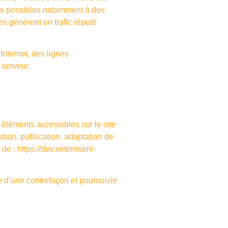
rtes possibles notamment à des
es génèrent un trafic réputé
nternet, des lignes
 serveur.
es éléments accessibles sur le site
tion, publication, adaptation de
e de :
https://dev.veterinaire-
e d’une contrefaçon et poursuivie