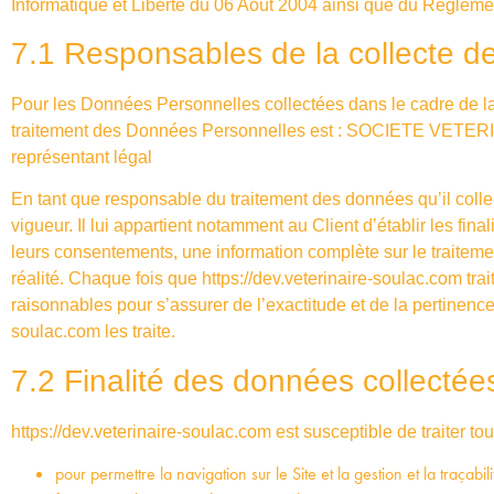
Informatique et Liberté du 06 Août 2004 ainsi que du Règlem
7.1 Responsables de la collecte d
Pour les Données Personnelles collectées dans le cadre de la c
traitement des Données Personnelles est : SOCIETE VE
représentant légal
En tant que responsable du traitement des données qu’il colle
vigueur. Il lui appartient notamment au Client d’établir les fina
leurs consentements, une information complète sur le traiteme
réalité. Chaque fois que
https://dev.veterinaire-soulac.com
tra
raisonnables pour s’assurer de l’exactitude et de la pertinen
soulac.com
les traite.
7.2 Finalité des données collectée
https://dev.veterinaire-soulac.com
est susceptible de traiter to
pour permettre la navigation sur le Site et la gestion et la traçabi