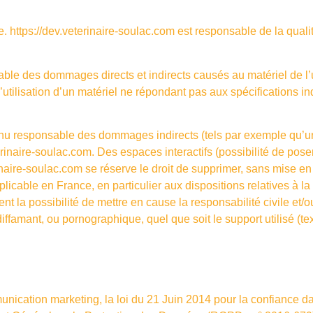
te.
https://dev.veterinaire-soulac.com
est responsable de la quali
le des dommages directs et indirects causés au matériel de l’uti
e l’utilisation d’un matériel ne répondant pas aux spécifications i
nu responsable des dommages indirects (tels par exemple qu’u
erinaire-soulac.com
. Des espaces interactifs (possibilité de pos
inaire-soulac.com
se réserve le droit de supprimer, sans mise e
plicable en France, en particulier aux dispositions relatives à l
 la possibilité de mettre en cause la responsabilité civile et/ou
ffamant, ou pornographique, quel que soit le support utilisé (te
unication marketing, la loi du 21 Juin 2014 pour la confiance 