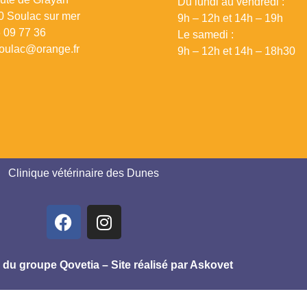
Du lundi au vendredi :
 Soulac sur mer
9h – 12h et 14h – 19h
 09 77 36
Le samedi :
oulac@orange.fr
9h – 12h et 14h – 18h30
Clinique vétérinaire des Dunes
e du groupe Qovetia
–
Site réalisé par Askovet