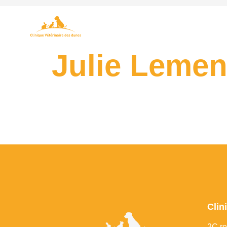
Julie Leme
Clin
2C ro