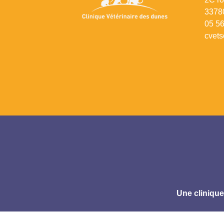
33780
0
5 56
cvets
Une cliniqu